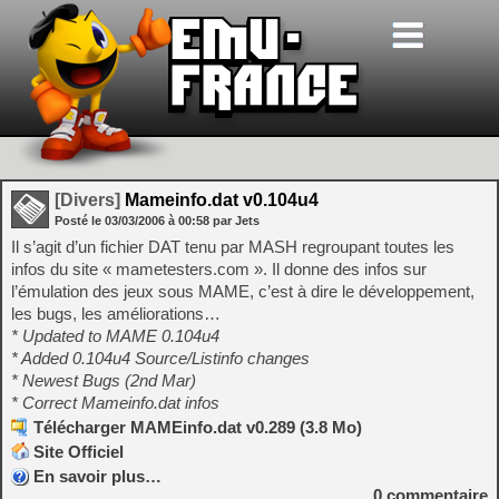
[Divers]
Mameinfo.dat v0.104u4
Posté le
03/03/2006
à
00:58
par Jets
Il s’agit d’un fichier DAT tenu par MASH regroupant toutes les
infos du site « mametesters.com ». Il donne des infos sur
l’émulation des jeux sous MAME, c’est à dire le développement,
les bugs, les améliorations…
* Updated to MAME 0.104u4
* Added 0.104u4 Source/Listinfo changes
* Newest Bugs (2nd Mar)
* Correct Mameinfo.dat infos
Télécharger MAMEinfo.dat v0.289 (3.8 Mo)
Site Officiel
En savoir plus…
0
commentaire