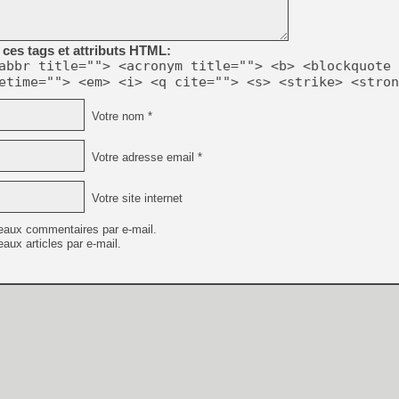
[GK] Le beat'em up The Walk
ces tags et attributs HTML:
abbr title=""> <acronym title=""> <b> <blockquote 
[GK] Endless Legend 2 : enf
etime=""> <em> <i> <q cite=""> <s> <strike> <stron
Votre nom *
[LS] [PS5] Le WebKit Userl
Votre adresse email *
[GK] Oubliez Crazy Taxi, S
Votre site internet
[LS] [Switch] NSZ 5.0.0 es
eaux commentaires par e-mail.
aux articles par e-mail.
[GK] Bethesda fête les 30 
[GK] Roblox : l'action en B