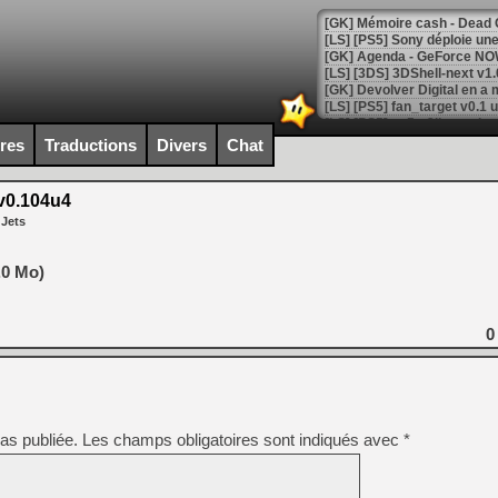
[GK] Agenda - GeForce NOW
[GK] Devolver Digital en a 
[LS] [PS5] ps5-y2jb-autolo
ires
Traductions
Divers
Chat
[GK] Pourquoi Marvel Tokon 
[GK] Test : Restory : Chill
[GK] GTA 6 : Rockstar Games
0.104u4
[GK] Hot Wheels Infinite Rus
 Jets
[GK] Mémoire cash - Secret 
[GK] Résultats Nintendo : 
.0 Mo)
[GK] Déjà des dégraissage
[GK] Minecraft et ses « Gra
0
[GK] Beast of Reincarnation
[GK] Ubisoft : fin de parti
[GK] Mémoire cash - Metroid
[GK] Dan Houser (GTA) défe
[GK] Comment EA Sports FC
[GK] Crimson Moon : un Dark
as publiée.
Les champs obligatoires sont indiqués avec
*
[GK] Isle of Reveries : le j
[GK] Moonlighter 2 : The En
[GK] Capcom relance Monste