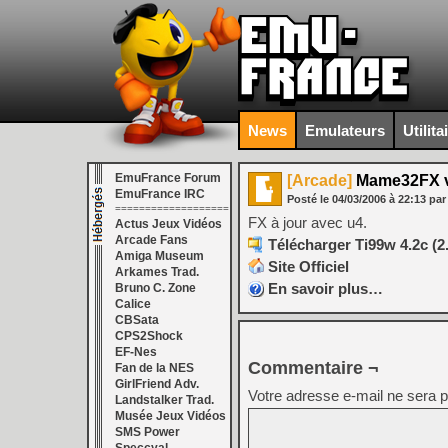
News
Emulateurs
Utilita
EmuFrance Forum
[Arcade]
Mame32FX v
EmuFrance IRC
Posté le
04/03/2006
à
22:13
par
===================
FX à jour avec u4.
Actus Jeux Vidéos
Arcade Fans
Télécharger Ti99w 4.2c (2
Amiga Museum
Site Officiel
Arkames Trad.
En savoir plus…
Bruno C. Zone
Calice
CBSata
CPS2Shock
EF-Nes
Commentaire ¬
Fan de la NES
GirlFriend Adv.
Votre adresse e-mail ne sera p
Landstalker Trad.
Musée Jeux Vidéos
SMS Power