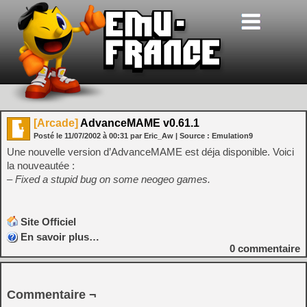
[Arcade]
AdvanceMAME v0.61.1
Posté le
11/07/2002
à
00:31
par Eric_Aw
| Source :
Emulation9
Une nouvelle version d’AdvanceMAME est déja disponible. Voici
la nouveautée :
– Fixed a stupid bug on some neogeo games.
Site Officiel
En savoir plus…
0
commentaire
Commentaire ¬