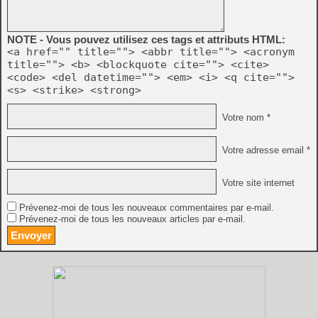
NOTE - Vous pouvez utilisez ces tags et attributs HTML:
<a href="" title=""> <abbr title=""> <acronym
title=""> <b> <blockquote cite=""> <cite>
<code> <del datetime=""> <em> <i> <q cite="">
<s> <strike> <strong>
Votre nom *
Votre adresse email *
Votre site internet
Prévenez-moi de tous les nouveaux commentaires par e-mail.
Prévenez-moi de tous les nouveaux articles par e-mail.