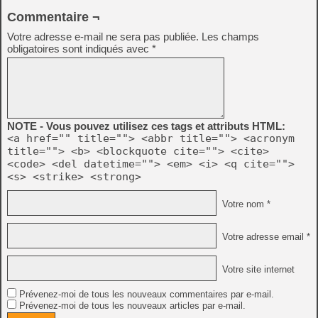
Commentaire ¬
Votre adresse e-mail ne sera pas publiée.
Les champs
obligatoires sont indiqués avec
*
NOTE - Vous pouvez utilisez ces tags et attributs HTML:
<a href="" title=""> <abbr title=""> <acronym
title=""> <b> <blockquote cite=""> <cite>
<code> <del datetime=""> <em> <i> <q cite="">
<s> <strike> <strong>
Votre nom *
Votre adresse email *
Votre site internet
Prévenez-moi de tous les nouveaux commentaires par e-mail.
Prévenez-moi de tous les nouveaux articles par e-mail.