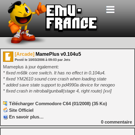
[Arcade]
MamePlus v0.104u5
Posté le
10/03/2006
à
09:03
par Jets
Mameplus à jour également:
* fixed m68k core switch. It has no effect in 0.104u4.
* fixed YM2610 sound core crash when loading state
* added save state support to pd4990a device for neogeo
* fixed crash in nitrobal/gunball(stage 4, right route) [xvi]
Télécharger Commodore C64 (01/2008) (35 Ko)
Site Officiel
En savoir plus…
0
commentaire