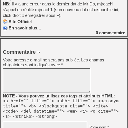
NB:
Il y a une erreur dans le dernier dat de Mr Do, mjreach
l
s’appel en réalité mjreach
1
(son nouveau dat est disponible
ici
,
click droit « enregistrer sous »).
Site Officiel
En savoir plus…
0
commentaire
Commentaire ¬
Votre adresse e-mail ne sera pas publiée.
Les champs
obligatoires sont indiqués avec
*
NOTE - Vous pouvez utilisez ces tags et attributs HTML:
<a href="" title=""> <abbr title=""> <acronym
title=""> <b> <blockquote cite=""> <cite>
<code> <del datetime=""> <em> <i> <q cite="">
<s> <strike> <strong>
Votre nom *