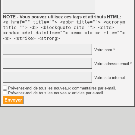
NOTE - Vous pouvez utilisez ces tags et attributs HTML:
<a href="" title=""> <abbr title=""> <acronym
title=""> <b> <blockquote cite=""> <cite>
<code> <del datetime=""> <em> <i> <q cite="">
<s> <strike> <strong>
Votre nom *
Votre adresse email *
Votre site internet
Prévenez-moi de tous les nouveaux commentaires par e-mail.
Prévenez-moi de tous les nouveaux articles par e-mail.