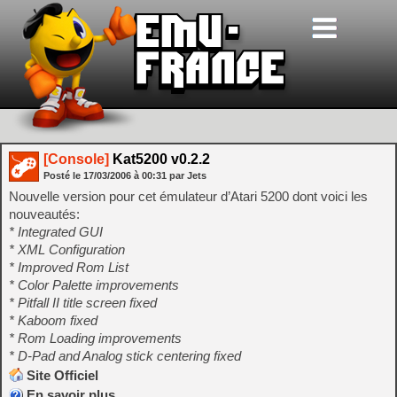
[Console]
Kat5200 v0.2.2
Posté le
17/03/2006
à
00:31
par Jets
Nouvelle version pour cet émulateur d’Atari 5200 dont voici les
nouveautés:
* Integrated GUI
* XML Configuration
* Improved Rom List
* Color Palette improvements
* Pitfall II title screen fixed
* Kaboom fixed
* Rom Loading improvements
* D-Pad and Analog stick centering fixed
Site Officiel
En savoir plus…