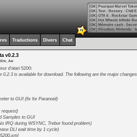
[GK] Pourquoi Marvel Tokon 
[GK] Test : Restory : Chill
[GK] GTA 6 : Rockstar Games
[GK] Hot Wheels Infinite Rus
[GK] Mémoire cash - Secret 
[GK] Résultats Nintendo : 
[GK] Déjà des dégraissage
ires
Traductions
Divers
Chat
[Mo5] Brickboy cherche à r
[GK] Minecraft et ses « Gra
a v0.2.3
 Eric_Aw
[GK] Beast of Reincarnation
[GK] Ubisoft : fin de parti
eur d’atari 5200:
[GK] Mémoire cash - Metroid
 0.2.3 is available for download. The following are the major changes 
[GK] Dan Houser (GTA) défe
[GK] Comment EA Sports FC
[GK] Crimson Moon : un Dark
[GK] Isle of Reveries : le j
[GK] Moonlighter 2 : The En
ter to GUI (fix for Paranoid)
[GK] Capcom relance Monste
 request)
d Samples to GUI
[Mo5] Deux inédits du Virtu
fix (No IRQ during WSYNC, Trebor found problem)
[GK] Le beat'em up The Walk
rease DLI wait time by 1 cycle)
r5200.xml
[GK] Endless Legend 2 : enf