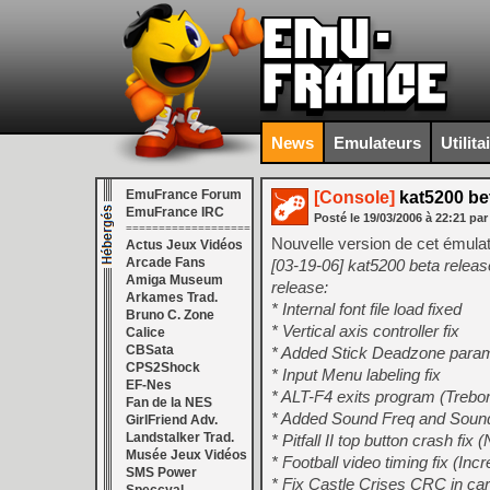
News
Emulateurs
Utilita
EmuFrance Forum
[Console]
kat5200 bet
EmuFrance IRC
Posté le
19/03/2006
à
22:21
par
===================
Nouvelle version de cet émulat
Actus Jeux Vidéos
Arcade Fans
[03-19-06] kat5200 beta release
Amiga Museum
release:
Arkames Trad.
* Internal font file load fixed
Bruno C. Zone
* Vertical axis controller fix
Calice
CBSata
* Added Stick Deadzone parame
CPS2Shock
* Input Menu labeling fix
EF-Nes
* ALT-F4 exits program (Trebor
Fan de la NES
* Added Sound Freq and Soun
GirlFriend Adv.
Landstalker Trad.
* Pitfall II top button crash 
Musée Jeux Vidéos
* Football video timing fix (Inc
SMS Power
* Fix Castle Crises CRC in ca