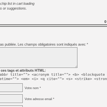
ip list in cart loading
s or suggestions.
[LS] [PS5] Le WebKit Userl
0
[GK] Oubliez Crazy Taxi, S
[LS] [Switch] NSZ 5.0.0 es
as publiée.
Les champs obligatoires sont indiqués avec
*
[GK] No More Room in Hell 2
[GK] Un chatbot Atelier Ryz
[GK] Mémoire cash - Splatte
[GK] Nvidia : le prix des 
[GK] Suikoden Star Leap : 
ces tags et attributs HTML:
[Mo5] La mini borne d’arc
abbr title=""> <acronym title=""> <b> <blockquote 
etime=""> <em> <i> <q cite=""> <s> <strike> <stron
Votre nom *
Votre adresse email *