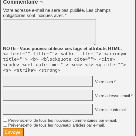
Commentaire ¬
Votre adresse e-mail ne sera pas publiée.
Les champs
obligatoires sont indiqués avec
*
NOTE - Vous pouvez utilisez ces tags et attributs HTML:
<a href="" title=""> <abbr title=""> <acronym
title=""> <b> <blockquote cite=""> <cite>
<code> <del datetime=""> <em> <i> <q cite="">
<s> <strike> <strong>
Votre nom *
Votre adresse email *
Votre site internet
Prévenez-moi de tous les nouveaux commentaires par e-mail.
Prévenez-moi de tous les nouveaux articles par e-mail.