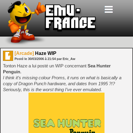
[Arcade]
Haze WIP
Posté le
30/03/2006
à
21:54
par Eric_Aw
Tonton Haze a lui posté un WIP concernant
Sea Hunter
Penguin
.
I think it’s missing colour Proms, it runs on what is basically a
copy of Dragon Punch hardware, and dates from 1995 ?!?
Seriously, this is the worst thing I’ve ever emulated.