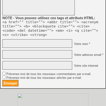
NOTE - Vous pouvez utilisez ces tags et attributs HTML:
<a href="" title=""> <abbr title=""> <acronym
title=""> <b> <blockquote cite=""> <cite>
<code> <del datetime=""> <em> <i> <q cite="">
<s> <strike> <strong>
Votre nom *
Votre adresse email *
Votre site internet
Prévenez-moi de tous les nouveaux commentaires par e-mail.
Prévenez-moi de tous les nouveaux articles par e-mail.