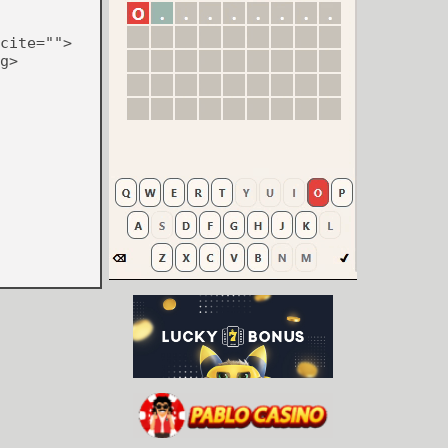
cite="">
g>