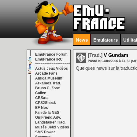
News
Emulateurs
Utilita
EmuFrance Forum
[Trad.]
V Gundam
EmuFrance IRC
Posté le
04/04/2006
à
14:52
par
===================
Quelques news sur la traducti
Actus Jeux Vidéos
Arcade Fans
Amiga Museum
Arkames Trad.
Bruno C. Zone
Calice
CBSata
CPS2Shock
EF-Nes
Fan de la NES
GirlFriend Adv.
Landstalker Trad.
Musée Jeux Vidéos
SMS Power