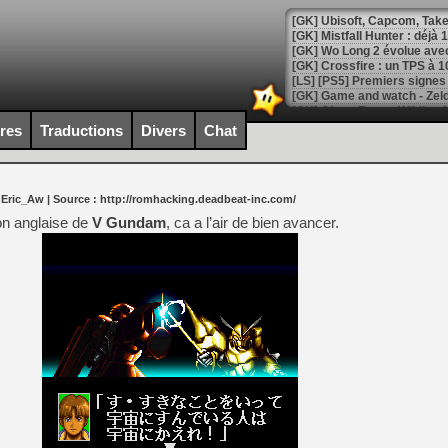
[GK] Mistfall Hunter : déjà 
[GK] Wo Long 2 évolue avec
[GK] Crossfire : un TPS à 100
[LS] [PS5] Premiers signes 
ires
Traductions
Divers
Chat
[Mo5] DOOM arrive en cart
 Eric_Aw
| Source :
http://romhacking.deadbeat-inc.com/
[GK] Bethesda fête les 30 
[GK] Roblox : l'action en B
on anglaise de
V Gundam
, ca a l’air de bien avancer.
[GK] Agenda - GeForce NOW
[GK] Devolver Digital en a 
[LS] [PS5] ps5-y2jb-autolo
[GK] Pourquoi Marvel Tokon 
[GK] Test : Restory : Chill
[GK] GTA 6 : Rockstar Games
[GK] Hot Wheels Infinite Rus
[GK] Mémoire cash - Secret 
[GK] Résultats Nintendo : 