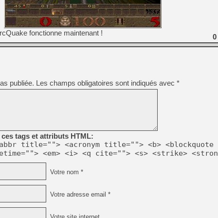
[Mo5] Deux inédits du Virtu
ArcQuake fonctionne maintenant !
[GK] Le beat'em up The Walk
0
[GK] Endless Legend 2 : enf
[LS] [PS5] Le WebKit Userl
as publiée.
Les champs obligatoires sont indiqués avec
*
[GK] Oubliez Crazy Taxi, S
[LS] [Switch] NSZ 5.0.0 es
ces tags et attributs HTML:
[GK] No More Room in Hell 2
abbr title=""> <acronym title=""> <b> <blockquote 
etime=""> <em> <i> <q cite=""> <s> <strike> <stron
Votre nom *
Votre adresse email *
Votre site internet