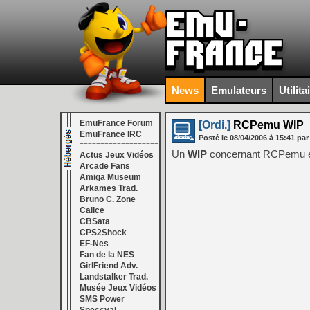
News
Emulateurs
Utilita
EmuFrance Forum
[Ordi.]
RCPemu WIP
EmuFrance IRC
Posté le
08/04/2006
à
15:41
par
===================
Un
WIP
concernant RCPemu es
Actus Jeux Vidéos
Arcade Fans
Amiga Museum
Arkames Trad.
Bruno C. Zone
Calice
CBSata
CPS2Shock
EF-Nes
Fan de la NES
GirlFriend Adv.
Landstalker Trad.
Musée Jeux Vidéos
SMS Power