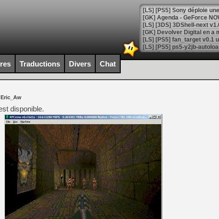
[GK] Agenda - GeForce NOW
[GK] Devolver Digital en a 
[LS] [PS5] ps5-y2jb-autolo
[GK] Pourquoi Marvel Tokon 
ires
Traductions
Divers
Chat
[GK] Test : Restory : Chill
[GK] GTA 6 : Rockstar Games
[GK] Hot Wheels Infinite Rus
[GK] Mémoire cash - Secret 
 Eric_Aw
[GK] Résultats Nintendo : 
t disponible.
[GK] Déjà des dégraissage
[Mo5] Brickboy cherche à r
[GK] Minecraft et ses « Gra
[GK] Beast of Reincarnation
[GK] Ubisoft : fin de parti
[GK] Mémoire cash - Metroid
[GK] Dan Houser (GTA) défe
[GK] Comment EA Sports FC
[GK] Crimson Moon : un Dark
[GK] Isle of Reveries : le j
[GK] Moonlighter 2 : The En
[GK] Capcom relance Monste