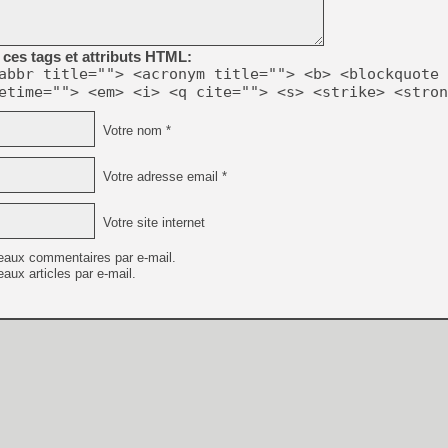
[GK] Capcom relance Monste
ces tags et attributs HTML:
abbr title=""> <acronym title=""> <b> <blockquote 
[Mo5] Deux inédits du Virtu
etime=""> <em> <i> <q cite=""> <s> <strike> <stron
[GK] Le beat'em up The Walk
[GK] Endless Legend 2 : enf
Votre nom *
Votre adresse email *
[LS] [PS5] Le WebKit Userl
Votre site internet
[GK] Oubliez Crazy Taxi, S
eaux commentaires par e-mail.
aux articles par e-mail.
[LS] [Switch] NSZ 5.0.0 es
[GK] Bethesda fête les 30 