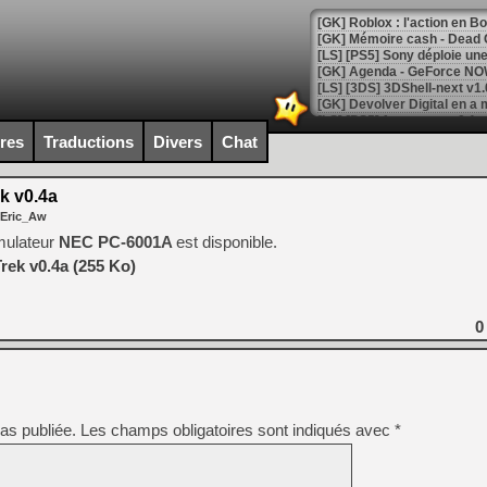
[GK] Roblox : l'action en B
[GK] Agenda - GeForce NOW
[GK] Devolver Digital en a 
[LS] [PS5] ps5-y2jb-autolo
ires
Traductions
Divers
Chat
[GK] Pourquoi Marvel Tokon 
[GK] Test : Restory : Chill
k v0.4a
[GK] GTA 6 : Rockstar Games
 Eric_Aw
[GK] Hot Wheels Infinite Rus
[GK] Mémoire cash - Secret 
mulateur
NEC PC-6001A
est disponible.
[GK] Résultats Nintendo : 
rek v0.4a (255 Ko)
[GK] Déjà des dégraissage
[Mo5] Brickboy cherche à r
0
[GK] Minecraft et ses « Gra
[GK] Beast of Reincarnation
[GK] Ubisoft : fin de parti
[GK] Mémoire cash - Metroid
[GK] Dan Houser (GTA) défe
as publiée.
Les champs obligatoires sont indiqués avec
*
[GK] Comment EA Sports FC
[GK] Crimson Moon : un Dark
[GK] Isle of Reveries : le j
[GK] Moonlighter 2 : The En