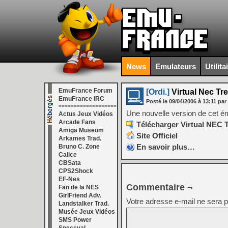
News
Emulateurs
Utilita
EmuFrance Forum
[Ordi.]
Virtual Nec Tre
EmuFrance IRC
Posté le
09/04/2006
à
13:11
par
===================
Une nouvelle version de cet é
Actus Jeux Vidéos
Arcade Fans
Télécharger Virtual NEC T
Amiga Museum
Site Officiel
Arkames Trad.
En savoir plus…
Bruno C. Zone
Calice
CBSata
CPS2Shock
EF-Nes
Commentaire ¬
Fan de la NES
GirlFriend Adv.
Votre adresse e-mail ne sera p
Landstalker Trad.
Musée Jeux Vidéos
SMS Power