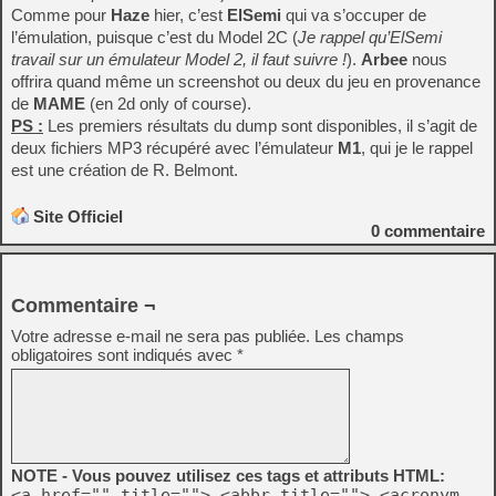
Comme pour
Haze
hier, c’est
ElSemi
qui va s’occuper de
l’émulation, puisque c’est du Model 2C (
Je rappel qu’ElSemi
travail sur un émulateur Model 2, il faut suivre !
).
Arbee
nous
offrira quand même un screenshot ou deux du jeu en provenance
de
MAME
(en 2d only of course).
PS :
Les premiers résultats du dump sont disponibles, il s’agit de
deux fichiers MP3 récupéré avec l’émulateur
M1
, qui je le rappel
est une création de R. Belmont.
Site Officiel
0
commentaire
Commentaire ¬
Votre adresse e-mail ne sera pas publiée.
Les champs
obligatoires sont indiqués avec
*
NOTE - Vous pouvez utilisez ces tags et attributs HTML:
<a href="" title=""> <abbr title=""> <acronym