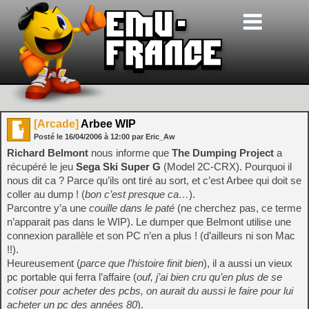
[Arcade]
Arbee WIP
Posté le
16/04/2006
à
12:00
par Eric_Aw
Richard Belmont
nous informe que
The Dumping Project
a
récupéré le jeu
Sega Ski Super G
(Model 2C-CRX). Pourquoi il
nous dit ca ? Parce qu’ils ont tiré au sort, et c’est Arbee qui doit se
coller au dump ! (
bon c’est presque ca…
).
Parcontre y’a une
couille dans le paté
(ne cherchez pas, ce terme
n’apparait pas dans le WIP). Le dumper que Belmont utilise une
connexion parallèle et son PC n’en a plus ! (d’ailleurs ni son Mac
!!).
Heureusement (
parce que l’histoire finit bien
), il a aussi un vieux
pc portable qui ferra l’affaire (
ouf, j’ai bien cru qu’en plus de se
cotiser pour acheter des pcbs, on aurait du aussi le faire pour lui
acheter un pc des années 80
).