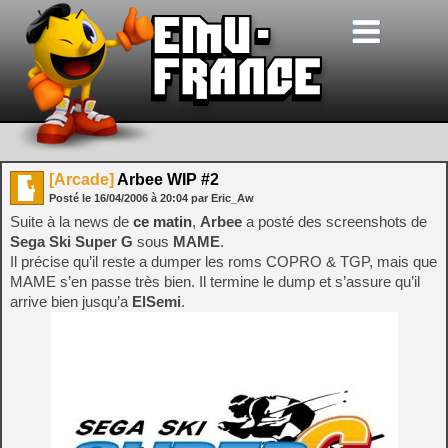
[Arcade]
Arbee WIP #2
Posté le
16/04/2006
à
20:04
par Eric_Aw
Suite à la news de
ce matin
,
Arbee
a posté des screenshots de
Sega Ski Super G
sous
MAME
.
Il précise qu’il reste a dumper les roms COPRO & TGP, mais que
MAME s’en passe très bien. Il termine le dump et s’assure qu’il
arrive bien jusqu’a
ElSemi
.