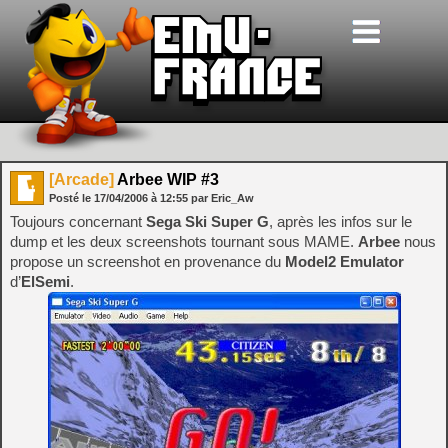
[Arcade]
Arbee WIP #3
Posté le
17/04/2006
à
12:55
par Eric_Aw
Toujours concernant
Sega Ski Super G
, après les infos sur le
dump et les deux screenshots tournant sous MAME.
Arbee
nous
propose un screenshot en provenance du
Model2 Emulator
d’
ElSemi
.