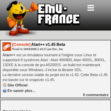
[Console]
Atari++ v1.45 Beta
Posté le
18/04/2006
à
14:17
par Eric_Aw
Atari++
est un émulateur tournant à l’origine sous Linux et
supportant 8 systèmes Atari : Atari 400/800, Atari 400XL, 800XL,
130XE & la console de jeu A5200SS. un build est maintenant
disponible sous Windows, il inclue la librairie SDL.
La dernière version stable du projet est la v1.42. Cette Beta v1.45
est basée sur le snapsots v1.45.
Site Officiel
En savoir plus…
0
commentaire