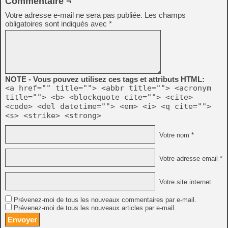
Commentaire ¬
Votre adresse e-mail ne sera pas publiée.
Les champs
obligatoires sont indiqués avec
*
NOTE - Vous pouvez utilisez ces tags et attributs HTML:
<a href="" title=""> <abbr title=""> <acronym
title=""> <b> <blockquote cite=""> <cite>
<code> <del datetime=""> <em> <i> <q cite="">
<s> <strike> <strong>
Votre nom *
Votre adresse email *
Votre site internet
Prévenez-moi de tous les nouveaux commentaires par e-mail.
Prévenez-moi de tous les nouveaux articles par e-mail.