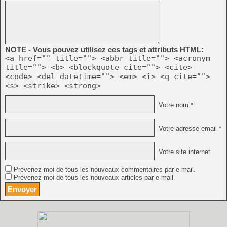
NOTE - Vous pouvez utilisez ces tags et attributs HTML:
<a href="" title=""> <abbr title=""> <acronym
title=""> <b> <blockquote cite=""> <cite>
<code> <del datetime=""> <em> <i> <q cite="">
<s> <strike> <strong>
Votre nom *
Votre adresse email *
Votre site internet
Prévenez-moi de tous les nouveaux commentaires par e-mail.
Prévenez-moi de tous les nouveaux articles par e-mail.