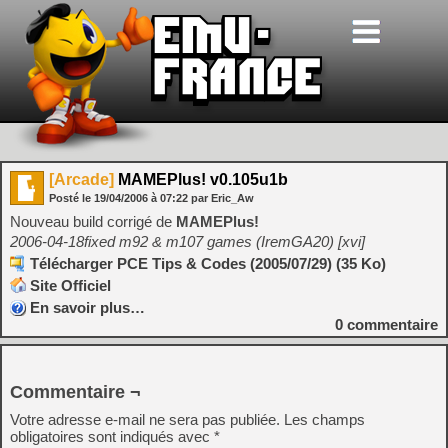
[Arcade]
MAMEPlus! v0.105u1b
Posté le
19/04/2006
à
07:22
par Eric_Aw
Nouveau build corrigé de
MAMEPlus!
2006-04-18fixed m92 & m107 games (IremGA20) [xvi]
Télécharger PCE Tips & Codes (2005/07/29) (35 Ko)
Site Officiel
En savoir plus…
0
commentaire
Commentaire ¬
Votre adresse e-mail ne sera pas publiée.
Les champs
obligatoires sont indiqués avec
*