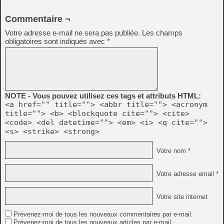
Commentaire ¬
Votre adresse e-mail ne sera pas publiée.
Les champs
obligatoires sont indiqués avec
*
NOTE - Vous pouvez utilisez ces tags et attributs HTML:
<a href="" title=""> <abbr title=""> <acronym
title=""> <b> <blockquote cite=""> <cite>
<code> <del datetime=""> <em> <i> <q cite="">
<s> <strike> <strong>
Votre nom *
Votre adresse email *
Votre site internet
Prévenez-moi de tous les nouveaux commentaires par e-mail.
Prévenez-moi de tous les nouveaux articles par e-mail.