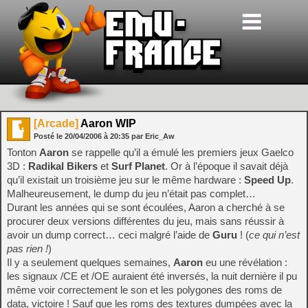
[Arcade]
Aaron WIP
Posté le
20/04/2006
à
20:35
par Eric_Aw
Tonton
Aaron
se rappelle qu’il a émulé les premiers jeux Gaelco
3D :
Radikal Bikers
et
Surf Planet
. Or à l’époque il savait déjà
qu’il existait un troisième jeu sur le même hardware :
Speed Up
.
Malheureusement, le dump du jeu n’était pas complet…
Durant les années qui se sont écoulées, Aaron a cherché à se
procurer deux versions différentes du jeu, mais sans réussir à
avoir un dump correct… ceci malgré l’aide de
Guru
! (
ce qui n’est
pas rien !
)
Il y a seulement quelques semaines,
Aaron
eu une révélation :
les signaux /CE et /OE auraient été inversés, la nuit dernière il pu
même voir correctement le son et les polygones des roms de
data, victoire ! Sauf que les roms des textures dumpées avec la