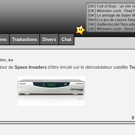
[GK] Le portage de Super M
[Mo5] Le jeu de course fut
[GK] Guillermo del Toro ado
[LTF] Eté 2026 - Séquence 
ires
Traductions
Divers
Chat
[GK] Mistfall Hunter : déjà 
[GK] Wo Long 2 évolue avec
[GK] Crossfire : un TPS à 100
[LS] [PS5] Premiers signes 
 Eric_Aw
 tour de
Space Invaders
d’être émulé sur le démodulateur satellite
To
[Mo5] DOOM arrive en cart
[GK] Bethesda fête les 30 
[GK] Roblox : l'action en B
[GK] Agenda - GeForce NOW
0
[GK] Devolver Digital en a 
[LS] [PS5] ps5-y2jb-autolo