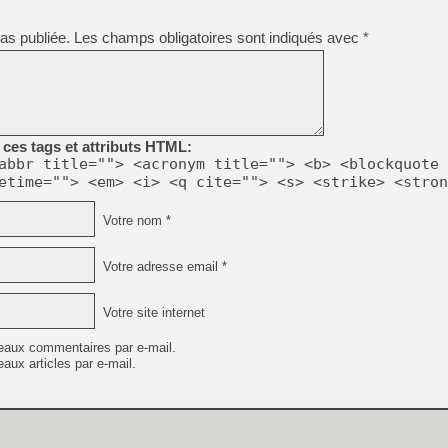
[GK] Pourquoi Marvel Tokon 
[GK] Test : Restory : Chill
as publiée.
Les champs obligatoires sont indiqués avec
*
[GK] GTA 6 : Rockstar Games
[GK] Hot Wheels Infinite Rus
[GK] Mémoire cash - Secret 
[GK] Résultats Nintendo : 
[GK] Déjà des dégraissage
[Mo5] Brickboy cherche à r
ces tags et attributs HTML:
[GK] Minecraft et ses « Gra
abbr title=""> <acronym title=""> <b> <blockquote 
etime=""> <em> <i> <q cite=""> <s> <strike> <stron
[GK] Beast of Reincarnation
[GK] Ubisoft : fin de parti
[GK] Mémoire cash - Metroid
Votre nom *
[GK] Dan Houser (GTA) défe
[GK] Comment EA Sports FC
[GK] Crimson Moon : un Dark
Votre adresse email *
[GK] Isle of Reveries : le j
[GK] Moonlighter 2 : The En
Votre site internet
eaux commentaires par e-mail.
aux articles par e-mail.