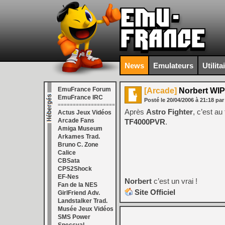
News
Emulateurs
Utilita
EmuFrance Forum
[Arcade]
Norbert WIP
EmuFrance IRC
Posté le
20/04/2006
à
21:18
par
===================
Après
Astro Fighter
, c’est au
Actus Jeux Vidéos
Arcade Fans
TF4000PVR
.
Amiga Museum
Arkames Trad.
Bruno C. Zone
Calice
CBSata
CPS2Shock
EF-Nes
Norbert
c’est un vrai !
Fan de la NES
Site Officiel
GirlFriend Adv.
Landstalker Trad.
Musée Jeux Vidéos
SMS Power