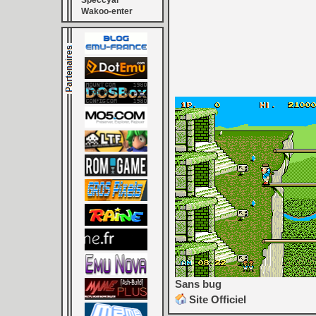
Speccyal
Wakoo-enter
Sans bug
Site Officiel