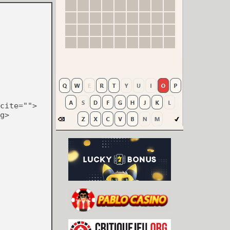
cite="">
g>