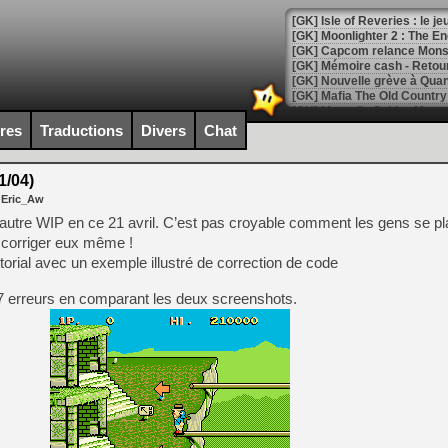
[GK] Moonlighter 2 : The En
[GK] Capcom relance Monste
[Mo5] Deux inédits du Virtu
[GK] Le beat'em up The Walk
ires
Traductions
Divers
Chat
[GK] Endless Legend 2 : enf
1/04)
 Eric_Aw
[LS] [PS5] Le WebKit Userl
autre WIP en ce 21 avril. C’est pas croyable comment les gens se pl
s corriger eux même !
rial avec un exemple illustré de correction de code
[GK] Oubliez Crazy Taxi, S
7 erreurs en comparant les deux screenshots.
[LS] [Switch] NSZ 5.0.0 es
[GK] No More Room in Hell 2
[GK] Un chatbot Atelier Ryz
[GK] Mémoire cash - Splatte
[GK] Nvidia : le prix des 
[GK] Suikoden Star Leap : 