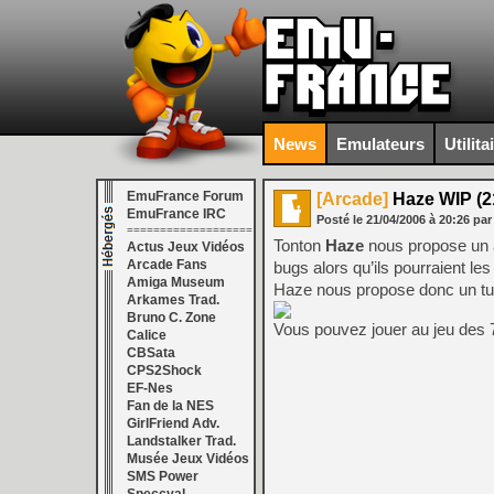
News
Emulateurs
Utilita
EmuFrance Forum
[Arcade]
Haze WIP (2
EmuFrance IRC
Posté le
21/04/2006
à
20:26
par
===================
Tonton
Haze
nous propose un 
Actus Jeux Vidéos
Arcade Fans
bugs alors qu’ils pourraient le
Amiga Museum
Haze nous propose donc un tuto
Arkames Trad.
Bruno C. Zone
Vous pouvez jouer au jeu des 
Calice
CBSata
CPS2Shock
EF-Nes
Fan de la NES
GirlFriend Adv.
Landstalker Trad.
Musée Jeux Vidéos
SMS Power