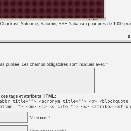
[Mo5] Deux inédits du Virtu
[GK] Le beat'em up The Walk
hankast, Satourne, Saturnin, SSF, Yabause) pour près de 1000 jeux
[GK] Endless Legend 2 : enf
0
[LS] [PS5] Le WebKit Userl
as publiée.
Les champs obligatoires sont indiqués avec
[GK] Oubliez Crazy Taxi, S
*
[LS] [Switch] NSZ 5.0.0 es
[GK] No More Room in Hell 2
ces tags et attributs HTML:
abbr title=""> <acronym title=""> <b> <blockquote 
etime=""> <em> <i> <q cite=""> <s> <strike> <stron
Votre nom *