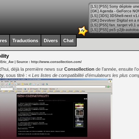
[GK] Agenda - GeForce NOW
[GK] Devolver Digital en a 
[LS] [PS5] ps5-y2jb-autolo
[GK] Pourquoi Marvel Tokon 
ires
Traductions
Divers
Chat
[GK] Test : Restory : Chill
[GK] GTA 6 : Rockstar Games
[GK] Hot Wheels Infinite Rus
lity
[GK] Mémoire cash - Secret 
 Eric_Aw
| Source :
http://www.consollection.com/
[GK] Résultats Nintendo : 
’hui, déjà la première news sur
Consollection
de l’année, ensuite l’
[GK] Déjà des dégraissage
ty
, sous titré : «
Les listes de compatibilité d’émulateurs les plus com
[Mo5] Brickboy cherche à r
[GK] Minecraft et ses « Gra
[GK] Beast of Reincarnation
[GK] Ubisoft : fin de parti
[GK] Mémoire cash - Metroid
[GK] Dan Houser (GTA) défe
[GK] Comment EA Sports FC
[GK] Crimson Moon : un Dark
[GK] Isle of Reveries : le j
[GK] Moonlighter 2 : The En
[GK] Capcom relance Monste