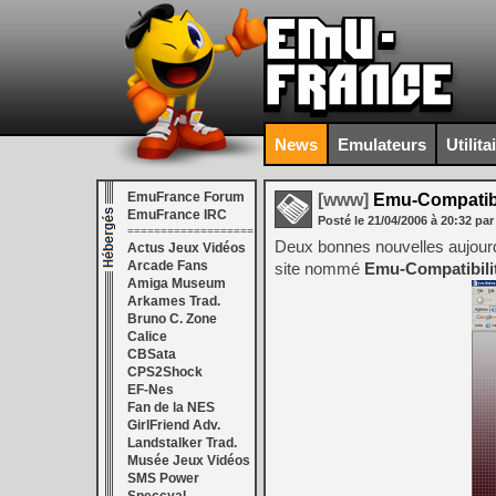
News
Emulateurs
Utilita
EmuFrance Forum
[www]
Emu-Compatibi
EmuFrance IRC
Posté le
21/04/2006
à
20:32
par
===================
Deux bonnes nouvelles aujourd
Actus Jeux Vidéos
Arcade Fans
site nommé
Emu-Compatibili
Amiga Museum
Arkames Trad.
Bruno C. Zone
Calice
CBSata
CPS2Shock
EF-Nes
Fan de la NES
GirlFriend Adv.
Landstalker Trad.
Musée Jeux Vidéos
SMS Power