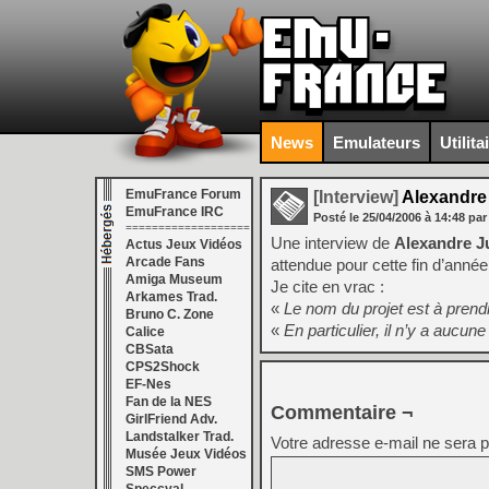
News
Emulateurs
Utilita
EmuFrance Forum
[Interview]
Alexandre 
EmuFrance IRC
Posté le
25/04/2006
à
14:48
par
===================
Une interview de
Alexandre Ju
Actus Jeux Vidéos
Arcade Fans
attendue pour cette fin d’année
Amiga Museum
Je cite en vrac :
Arkames Trad.
«
Le nom du projet est à pren
Bruno C. Zone
«
En particulier, il n’y a auc
Calice
CBSata
CPS2Shock
EF-Nes
Fan de la NES
Commentaire ¬
GirlFriend Adv.
Landstalker Trad.
Votre adresse e-mail ne sera p
Musée Jeux Vidéos
SMS Power