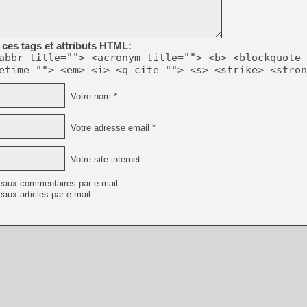
[GK] Beast of Reincarnation
[GK] Ubisoft : fin de parti
[GK] Mémoire cash - Metroid
[GK] Dan Houser (GTA) défe
ces tags et attributs HTML:
[GK] Comment EA Sports FC
abbr title=""> <acronym title=""> <b> <blockquote 
[GK] Crimson Moon : un Dark
[GK] Isle of Reveries : le j
etime=""> <em> <i> <q cite=""> <s> <strike> <stron
[GK] Moonlighter 2 : The En
[GK] Capcom relance Monste
Votre nom *
Votre adresse email *
[Mo5] Deux inédits du Virtu
[GK] Le beat'em up The Walk
Votre site internet
[GK] Endless Legend 2 : enf
eaux commentaires par e-mail.
aux articles par e-mail.
[LS] [PS5] Premiers signes 