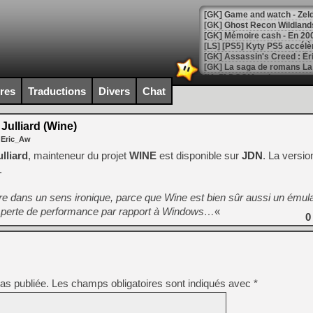
[Mo5] DOOM arrive en cart
[GK] Bethesda fête les 30 
ires
Traductions
Divers
Chat
[GK] Roblox : l'action en B
Julliard (Wine)
[GK] Agenda - GeForce NOW
 Eric_Aw
[GK] Devolver Digital en a 
lliard
, mainteneur du projet
WINE
est disponible sur
JDN
. La versio
.
[LS] [PS5] ps5-y2jb-autolo
[GK] Pourquoi Marvel Tokon 
dre dans un sens ironique, parce que Wine est bien sûr aussi un ému
[GK] Test : Restory : Chill
une perte de performance par rapport à Windows…
«
[GK] GTA 6 : Rockstar Games
0
[GK] Hot Wheels Infinite Rus
[GK] Mémoire cash - Secret 
[GK] Résultats Nintendo : 
[GK] Déjà des dégraissage
as publiée.
Les champs obligatoires sont indiqués avec
*
[Mo5] Brickboy cherche à r
[GK] Minecraft et ses « Gra