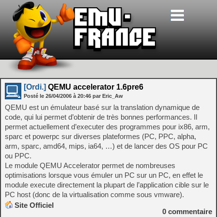
[Ordi.]
QEMU accelerator 1.6pre6
Posté le
26/04/2006
à
20:46
par Eric_Aw
QEMU est un émulateur basé sur la translation dynamique de
code, qui lui permet d’obtenir de très bonnes performances. Il
permet actuellement d’executer des programmes pour ix86, arm,
sparc et powerpc sur diverses plateformes (PC, PPC, alpha,
arm, sparc, amd64, mips, ia64, …) et de lancer des OS pour PC
ou PPC.
Le module QEMU Accelerator permet de nombreuses
optimisations lorsque vous émuler un PC sur un PC, en effet le
module execute directement la plupart de l’application cible sur le
PC host (donc de la virtualisation comme sous vmware).
Site Officiel
0
commentaire