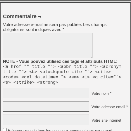
Commentaire ¬
Votre adresse e-mail ne sera pas publiée.
Les champs
obligatoires sont indiqués avec
*
NOTE - Vous pouvez utilisez ces tags et attributs HTML:
<a href="" title=""> <abbr title=""> <acronym
title=""> <b> <blockquote cite=""> <cite>
<code> <del datetime=""> <em> <i> <q cite="">
<s> <strike> <strong>
Votre nom *
Votre adresse email *
Votre site internet
Prévenez-moi de tous les nouveaux commentaires par e-mail.