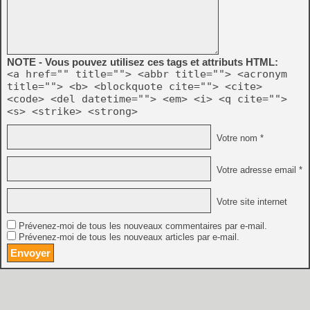
NOTE - Vous pouvez utilisez ces tags et attributs HTML:
<a href="" title=""> <abbr title=""> <acronym
title=""> <b> <blockquote cite=""> <cite>
<code> <del datetime=""> <em> <i> <q cite="">
<s> <strike> <strong>
Votre nom *
Votre adresse email *
Votre site internet
Prévenez-moi de tous les nouveaux commentaires par e-mail.
Prévenez-moi de tous les nouveaux articles par e-mail.