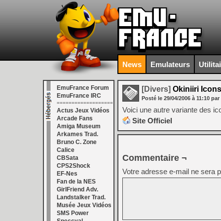
News
Emulateurs
Utilita
EmuFrance Forum
[Divers]
Okiniiri Icon
EmuFrance IRC
Posté le
29/04/2006
à
11:10
par
===================
Voici une autre variante des ic
Actus Jeux Vidéos
Arcade Fans
Site Officiel
Amiga Museum
Arkames Trad.
Bruno C. Zone
Calice
Commentaire ¬
CBSata
CPS2Shock
Votre adresse e-mail ne sera p
EF-Nes
Fan de la NES
GirlFriend Adv.
Landstalker Trad.
Musée Jeux Vidéos
SMS Power