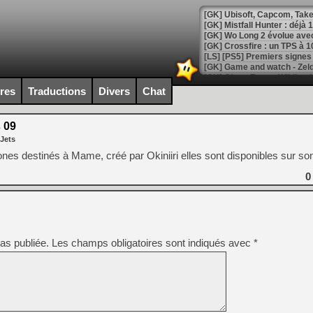
[GK] Mistfall Hunter : déjà 
[GK] Wo Long 2 évolue avec
[GK] Crossfire : un TPS à 100
[LS] [PS5] Premiers signes 
ires
Traductions
Divers
Chat
s 09
[Mo5] DOOM arrive en cart
 Jets
[GK] Bethesda fête les 30 
[GK] Roblox : l'action en B
ones destinés à Mame, créé par Okiniiri elles sont disponibles sur son s
0
[GK] Agenda - GeForce NOW
[GK] Devolver Digital en a 
[LS] [PS5] ps5-y2jb-autolo
as publiée.
Les champs obligatoires sont indiqués avec
*
[GK] Pourquoi Marvel Tokon 
[GK] Test : Restory : Chill
[GK] GTA 6 : Rockstar Games
[GK] Hot Wheels Infinite Rus
[GK] Mémoire cash - Secret 
[GK] Résultats Nintendo : 