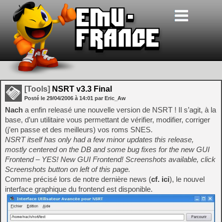
[Tools]
NSRT v3.3 Final
Posté le
29/04/2006
à
14:01
par Eric_Aw
Nach
a enfin releasé une nouvelle version de NSRT ! Il s’agit, à la
base, d’un utilitaire vous permettant de vérifier, modifier, corriger
(j’en passe et des meilleurs) vos roms SNES.
NSRT itself has only had a few minor updates this release,
mostly centered on the DB and some bug fixes for the new GUI
Frontend – YES! New GUI Frontend! Screenshots available, click
Screenshots button on left of this page.
Comme précisé lors de notre dernière news (
cf. ici
), le nouvel
interface graphique du frontend est disponible.