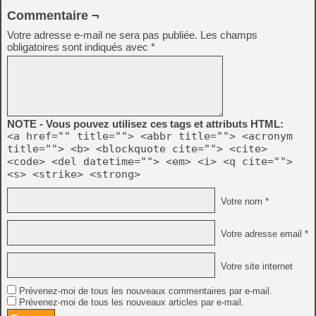
Commentaire ¬
Votre adresse e-mail ne sera pas publiée.
Les champs
obligatoires sont indiqués avec
*
NOTE - Vous pouvez utilisez ces tags et attributs HTML:
<a href="" title=""> <abbr title=""> <acronym
title=""> <b> <blockquote cite=""> <cite>
<code> <del datetime=""> <em> <i> <q cite="">
<s> <strike> <strong>
Votre nom *
Votre adresse email *
Votre site internet
Prévenez-moi de tous les nouveaux commentaires par e-mail.
Prévenez-moi de tous les nouveaux articles par e-mail.