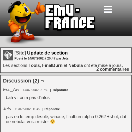
[Site]
Update de section
Posté le
14/07/2002
à
20:47
par Jets
Les sections
Tools
,
FinalBurn
et
Nebula
ont été mise à jours.
2
commentaires
Discussion (2) ¬
Eric_Aw
14/07/2002, 21:59
|
Répondre
bah vi, on a pas d’infos
Jets
15/07/2002, 11:45
|
Répondre
pas eu le temp désolé, winace, finalburn alpha 0.262 +shot, dat
de nebula, voila mister