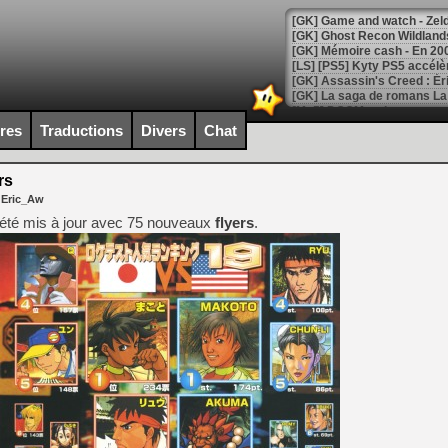
[Mo5] DOOM arrive en cart
[GK] Bethesda fête les 30 
ires
Traductions
Divers
Chat
[GK] Roblox : l'action en B
rs
[GK] Agenda - GeForce NOW
 Eric_Aw
[GK] Devolver Digital en a 
été mis à jour avec 75 nouveaux
flyers
.
[LS] [PS5] ps5-y2jb-autolo
[GK] Pourquoi Marvel Tokon 
[GK] Test : Restory : Chill
[GK] GTA 6 : Rockstar Games
[GK] Hot Wheels Infinite Rus
[GK] Mémoire cash - Secret 
[GK] Résultats Nintendo : 
[GK] Déjà des dégraissage
[Mo5] Brickboy cherche à r
[GK] Minecraft et ses « Gra