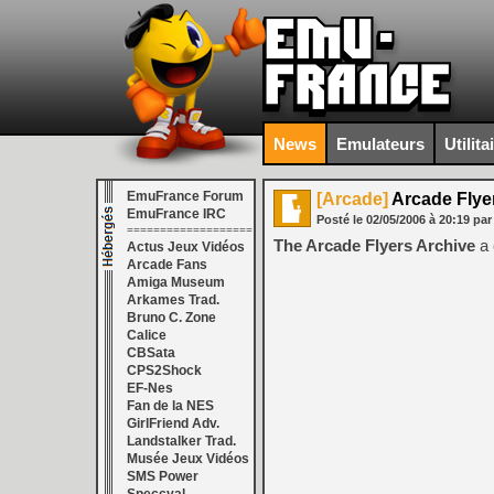
News
Emulateurs
Utilita
EmuFrance Forum
[Arcade]
Arcade Flye
EmuFrance IRC
Posté le
02/05/2006
à
20:19
par
===================
The Arcade Flyers Archive
a 
Actus Jeux Vidéos
Arcade Fans
Amiga Museum
Arkames Trad.
Bruno C. Zone
Calice
CBSata
CPS2Shock
EF-Nes
Fan de la NES
GirlFriend Adv.
Landstalker Trad.
Musée Jeux Vidéos
SMS Power