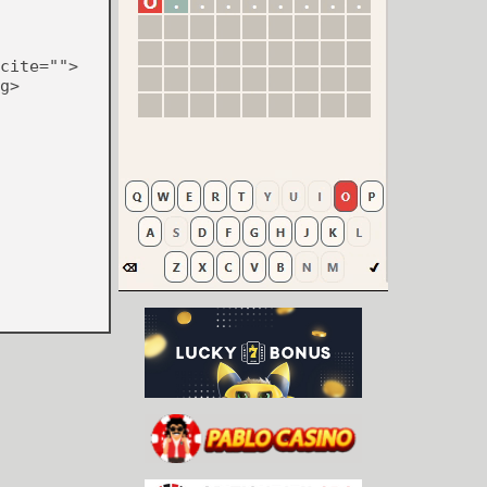
cite="">
g>