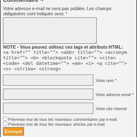
Commentaire ¬
Votre adresse e-mail ne sera pas publiée.
Les champs
obligatoires sont indiqués avec
*
NOTE - Vous pouvez utilisez ces tags et attributs HTML:
<a href="" title=""> <abbr title=""> <acronym
title=""> <b> <blockquote cite=""> <cite>
<code> <del datetime=""> <em> <i> <q cite="">
<s> <strike> <strong>
Votre nom *
Votre adresse email *
Votre site internet
Prévenez-moi de tous les nouveaux commentaires par e-mail.
Prévenez-moi de tous les nouveaux articles par e-mail.