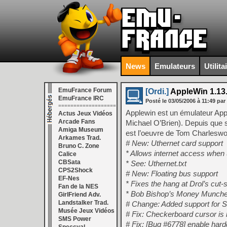
News
Emulateurs
Utilita
EmuFrance Forum
[Ordi.]
AppleWin 1.13
EmuFrance IRC
Posté le
03/05/2006
à
11:49
par
===================
Applewin est un émulateur App
Actus Jeux Vidéos
Arcade Fans
Michael O’Brien). Depuis que se
Amiga Museum
est l’oeuvre de Tom Charleswo
Arkames Trad.
# New: Uthernet card support
Bruno C. Zone
* Allows internet access when 
Calice
CBSata
* See: Uthernet.txt
CPS2Shock
# New: Floating bus support
EF-Nes
* Fixes the hang at Drol’s cut
Fan de la NES
* Bob Bishop’s Money Munchers i
GirlFriend Adv.
Landstalker Trad.
# Change: Added support for S
Musée Jeux Vidéos
# Fix: Checkerboard cursor is 
SMS Power
# Fix: [Bug #6778] enable hard