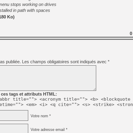
 menu stops working on drives
stalled in path with spaces
[LS] [PS5] Le WebKit Userl
180 Ko)
0
[GK] Oubliez Crazy Taxi, S
[LS] [Switch] NSZ 5.0.0 es
[GK] No More Room in Hell 2
[GK] Un chatbot Atelier Ryz
as publiée.
Les champs obligatoires sont indiqués avec
*
[GK] Mémoire cash - Splatte
[GK] Nvidia : le prix des 
[GK] Suikoden Star Leap : 
[Mo5] La mini borne d’arc
ces tags et attributs HTML:
abbr title=""> <acronym title=""> <b> <blockquote 
etime=""> <em> <i> <q cite=""> <s> <strike> <stron
Votre nom *
Votre adresse email *