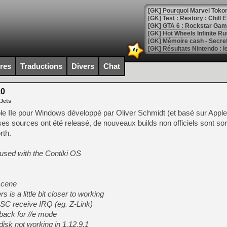
[GK] Pourquoi Marvel Tokon 
[GK] Test : Restory : Chill
[GK] GTA 6 : Rockstar Games
[GK] Hot Wheels Infinite Rus
[GK] Mémoire cash - Secret 
[GK] Résultats Nintendo : 
[GK] Déjà des dégraissage
ires
Traductions
Divers
Chat
[Mo5] Brickboy cherche à r
[GK] Minecraft et ses « Gra
.0
 Jets
[GK] Beast of Reincarnation
[GK] Ubisoft : fin de parti
le IIe pour Windows développé par Oliver Schmidt (et basé sur Appl
[GK] Mémoire cash - Metroid
s sources ont été releasé, de nouveaux builds non officiels sont sort
[GK] Dan Houser (GTA) défe
rth.
[GK] Comment EA Sports FC
[GK] Crimson Moon : un Dark
[GK] Isle of Reveries : le j
used with the Contiki OS
[GK] Moonlighter 2 : The En
[GK] Capcom relance Monste
-scene
s a little bit closer to working
[Mo5] Deux inédits du Virtu
SC receive IRQ (eg. Z-Link)
[GK] Le beat'em up The Walk
back for //e mode
disk not working in 1.12.9.1
[GK] Endless Legend 2 : enf