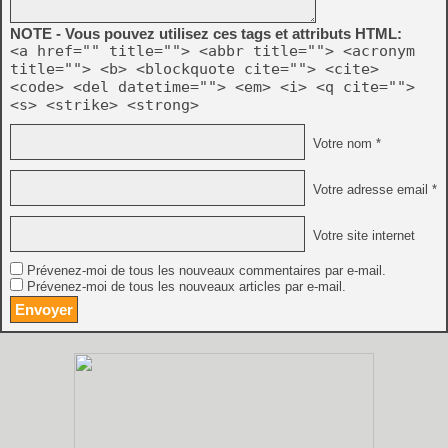
NOTE - Vous pouvez utilisez ces tags et attributs HTML:
<a href="" title=""> <abbr title=""> <acronym
title=""> <b> <blockquote cite=""> <cite>
<code> <del datetime=""> <em> <i> <q cite="">
<s> <strike> <strong>
Votre nom *
Votre adresse email *
Votre site internet
Prévenez-moi de tous les nouveaux commentaires par e-mail.
Prévenez-moi de tous les nouveaux articles par e-mail.