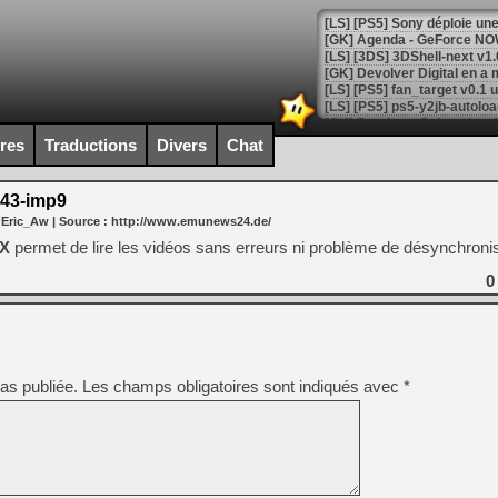
[GK] Agenda - GeForce NOW
[GK] Devolver Digital en a 
[LS] [PS5] ps5-y2jb-autolo
[GK] Pourquoi Marvel Tokon 
ires
Traductions
Divers
Chat
[GK] Test : Restory : Chill
[GK] GTA 6 : Rockstar Games
[GK] Hot Wheels Infinite Rus
43-imp9
[GK] Mémoire cash - Secret 
 Eric_Aw
| Source :
http://www.emunews24.de/
[GK] Résultats Nintendo : 
9X
permet de lire les vidéos sans erreurs ni problème de désynchronis
[GK] Déjà des dégraissage
0
[Mo5] Brickboy cherche à r
[GK] Minecraft et ses « Gra
[GK] Beast of Reincarnation
[GK] Ubisoft : fin de parti
[GK] Mémoire cash - Metroid
as publiée.
Les champs obligatoires sont indiqués avec
*
[GK] Dan Houser (GTA) défe
[GK] Comment EA Sports FC
[GK] Crimson Moon : un Dark
[GK] Isle of Reveries : le j
[GK] Moonlighter 2 : The En
[GK] Capcom relance Monste