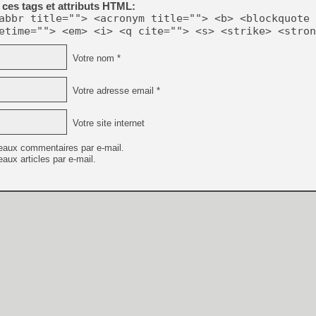
ces tags et attributs HTML:
abbr title=""> <acronym title=""> <b> <blockquote 
etime=""> <em> <i> <q cite=""> <s> <strike> <stron
[Mo5] Deux inédits du Virtu
[GK] Le beat'em up The Walk
Votre nom *
[GK] Endless Legend 2 : enf
Votre adresse email *
[LS] [PS5] Le WebKit Userl
Votre site internet
eaux commentaires par e-mail.
[GK] Oubliez Crazy Taxi, S
aux articles par e-mail.
[LS] [Switch] NSZ 5.0.0 es
[GK] No More Room in Hell 2