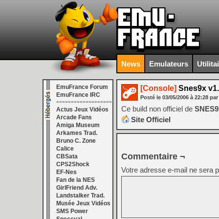
News
Emulateurs
Utilita
EmuFrance Forum
[Console]
Snes9x v1.
EmuFrance IRC
Posté le
03/05/2006
à
22:28
par
===================
Ce build non officiel de
SNES
Actus Jeux Vidéos
Arcade Fans
Site Officiel
Amiga Museum
Arkames Trad.
Bruno C. Zone
Calice
Commentaire ¬
CBSata
CPS2Shock
Votre adresse e-mail ne sera p
EF-Nes
Fan de la NES
GirlFriend Adv.
Landstalker Trad.
Musée Jeux Vidéos
SMS Power