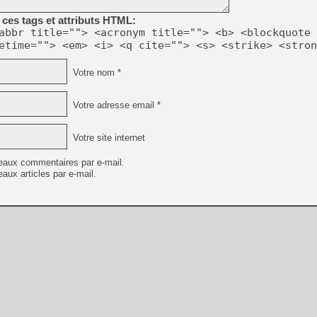
[GK] Moonlighter 2 : The En
[GK] Capcom relance Monste
ces tags et attributs HTML:
abbr title=""> <acronym title=""> <b> <blockquote 
etime=""> <em> <i> <q cite=""> <s> <strike> <stron
[GK] Le beat'em up The Walk
Votre nom *
[GK] Endless Legend 2 : enf
Votre adresse email *
[LS] [PS5] Le WebKit Userl
Votre site internet
eaux commentaires par e-mail.
aux articles par e-mail.
[GK] Oubliez Crazy Taxi, S
[LS] [Switch] NSZ 5.0.0 es