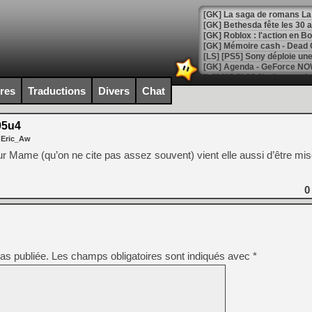
[GK] Bethesda fête les 30 
[GK] Roblox : l'action en B
[GK] Agenda - GeForce NOW
[GK] Devolver Digital en a 
ires
Traductions
Divers
Chat
[LS] [PS5] ps5-y2jb-autolo
05u4
[GK] Pourquoi Marvel Tokon 
 Eric_Aw
[GK] Test : Restory : Chill
[GK] GTA 6 : Rockstar Games
r Mame (qu’on ne cite pas assez souvent) vient elle aussi d’être mis
[GK] Hot Wheels Infinite Rus
[GK] Mémoire cash - Secret 
[GK] Résultats Nintendo : 
0
[GK] Déjà des dégraissage
[GK] Minecraft et ses « Gra
[GK] Beast of Reincarnation
as publiée.
Les champs obligatoires sont indiqués avec
[GK] Ubisoft : fin de parti
*
[GK] Mémoire cash - Metroid
[GK] Dan Houser (GTA) défe
[GK] Comment EA Sports FC
[GK] Crimson Moon : un Dark
[GK] Isle of Reveries : le j