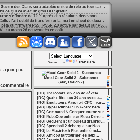
[
GK] La saga de romans La Guerre des Clans sera adaptée en jeu de rôle au tour par tour
ans de Quake avec un gros DLC gratuit
ourse s'effondre de 70 % après des résultats décevants
[
GK] Mémoire cash - Dead Cells : l'art subtil de transformer la mort en shoot de dopamine
[
LS] [PS5] Sony déploie une bêta du firmware PS5 : PSSR 2.0 activé par défaut sur PS5 Pro
 : au moins 26 nouveautés en août
[
LS] [3DS] 3DShell-next v1.00 le gestionnaire 3DS fait peau neuve avec un lecteur PDF et un moteur entièrement revu
marre de la Bourse
[
LS] [PS5] fan_target v0.1 un payload PS5 qui permet de personnaliser la température cible du ventilateur
ader passe en v0.9.1 avec le support de YouTube 01.009.253
[
GK] Preview : Onimusha : Way of the Sword s'égare-t-il dans son pseudo monde ouvert ?
: Fighting Souls n'aura pas de test aujourd'hui
Translate
 Electronics Repairs porte bien son nom
Powered by
 vous invite à regarder Netflix le 27 août à 21h
e à jour pour
h : la gestion de bolides en plastique, c'est un métier
of Mana, le jeu qui a ensorcelé une génération
Metal Gear Solid 2 - Substance
les ventes de Switch 2 dépassent déjà celles de la GameCube
(Playstation 2)
commentaire
[
GK] Kingdom Hearts : accusé d'utiliser l'IA générative sur son visuel de promo, Square Enix invoque « l'erreur humaine »
s autour de Halo : Campaign Evolved
[RG] Theropods, dix ans de dévelo...
[
GK] Inspiré par System Shock 2 et Doom 3, le FPS DERELIKT veut vous foutre la trouille à la fin 2026
[RG] Quake fête ses 30 ans avec u...
phismes Éclatants » arriveront sur Switch 2 en octobre
[RG] Émulateurs Amstrad CPC : pan...
[
LS] [XB360] Xbox360BadUpdate v1.3 l'exploit Xbox 360 gagne en fiabilité et ajoute un mode de récupération
[RG] Hyper Runner : un F-Zero nerv...
 : après un accueil mitigé, Game Freak va revoir sa copie
[RG] Command & Conquer tourne sur ...
e pour Champions Tactics, le jeu NFT ferme ses portes
[RG] RoboCop enfin sur Mega Drive ...
 : l'hymne ultime à la solitude a déjà quarante ans
[RG] GeoBench : un bureau graphiqu...
nd le maintien des jeux physiques pour les joueurs
[RG] Speedball 2 débarque sur Neo...
 27 veut apporter du sang neuf avec le mode The Grounds
[RG] Le Macintosh Plus enfin émul...
siders médiéval à petit prix pour la rentrée
[RG] Amico8 fait tourner les jeux ...
eu inspiré des Zelda de la Game Boy arrivera à la rentrée 2026