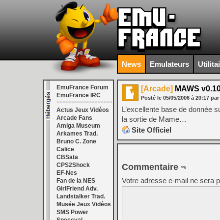
News
Emulateurs
Utilita
EmuFrance Forum
[Arcade]
MAWS v0.1
EmuFrance IRC
Posté le
05/05/2006
à
20:17
par
===================
L’excellente base de donnée su
Actus Jeux Vidéos
Arcade Fans
la sortie de Mame…
Amiga Museum
Site Officiel
Arkames Trad.
Bruno C. Zone
Calice
CBSata
CPS2Shock
Commentaire ¬
EF-Nes
Votre adresse e-mail ne sera p
Fan de la NES
GirlFriend Adv.
Landstalker Trad.
Musée Jeux Vidéos
SMS Power