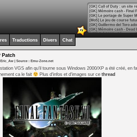
[GK] Le portage de Super M
[Mo5] Le jeu de course fut
[GK] Guillermo del Toro ado
[LTF] Eté 2026 - Séquence 
ires
Traductions
Divers
Chat
[GK] Mistfall Hunter : déjà 
[GK] Wo Long 2 évolue avec
[GK] Crossfire : un TPS à 100
 Patch
[LS] [PS5] Premiers signes 
 Eric_Aw
| Source :
Emu-Zone.net
station VGS afin qu’il tourne sous Windows 2000/XP a été créé, en fai
ement ca le fait
Plus d’infos et d’images sur ce
thread
[Mo5] DOOM arrive en cart
[GK] Bethesda fête les 30 
[GK] Roblox : l'action en B
[GK] Agenda - GeForce NOW
[GK] Devolver Digital en a 
[LS] [PS5] ps5-y2jb-autolo