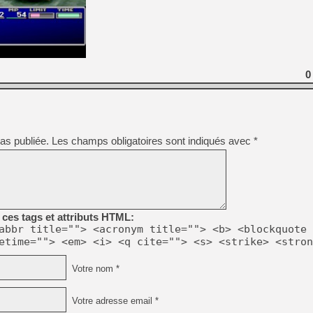
0
as publiée.
Les champs obligatoires sont indiqués avec
*
ces tags et attributs HTML:
abbr title=""> <acronym title=""> <b> <blockquote 
etime=""> <em> <i> <q cite=""> <s> <strike> <stron
Votre nom *
Votre adresse email *