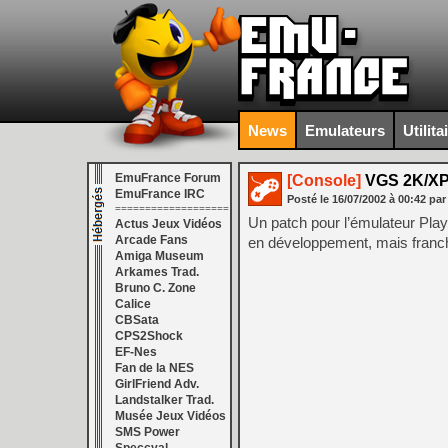
News
Emulateurs
Utilita
EmuFrance Forum
[Console]
VGS 2K/XP
EmuFrance IRC
Posté le
16/07/2002
à
00:42
par
===================
Un patch pour l’émulateur Play
Actus Jeux Vidéos
Arcade Fans
en développement, mais franch
Amiga Museum
Arkames Trad.
Bruno C. Zone
Calice
CBSata
CPS2Shock
EF-Nes
Fan de la NES
GirlFriend Adv.
Landstalker Trad.
Musée Jeux Vidéos
SMS Power