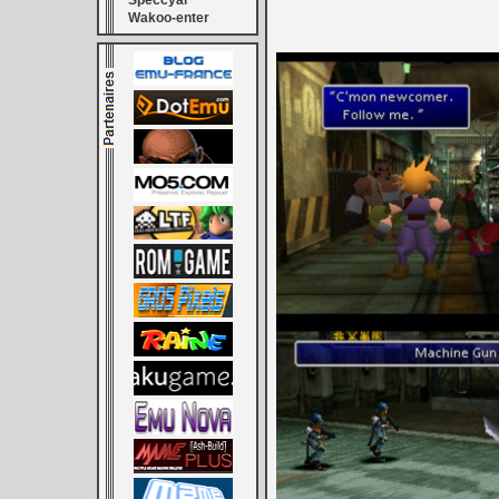
Speccyal
Wakoo-enter