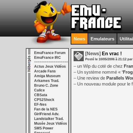
News
Emulateurs
Utilita
EmuFrance Forum
[News]
En vrac !
EmuFrance IRC
Posté le
10/05/2006
à
21:12
par
===================
– un Wip du coté de chez
Fran
Actus Jeux Vidéos
Arcade Fans
– Un système nommé «
‘Frog
Amiga Museum
– Une review de
Parallels Wo
Arkames Trad.
– Un nouveau module pour le 
Bruno C. Zone
Calice
CBSata
CPS2Shock
EF-Nes
Fan de la NES
GirlFriend Adv.
Landstalker Trad.
Musée Jeux Vidéos
SMS Power