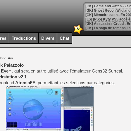
[Mo5] DOOM arrive en cart
[GK] Bethesda fête les 30 
ires
Traductions
Divers
Chat
[GK] Roblox : l'action en B
[GK] Agenda - GeForce NOW
 Eric_Aw
[GK] Devolver Digital en a 
k Palazzolo
 Eye
« , qui sera en autre utilisé avec l’émulateur Gens32 Surreal.
[LS] [PS5] ps5-y2jb-autolo
rkstation v2.1
[GK] Pourquoi Marvel Tokon 
frontend
AtomicFE
, permettant les selections par categories.
[GK] Test : Restory : Chill
[GK] GTA 6 : Rockstar Games
[GK] Hot Wheels Infinite Rus
[GK] Mémoire cash - Secret 
[GK] Résultats Nintendo : 
[GK] Déjà des dégraissage
[Mo5] Brickboy cherche à r
[GK] Minecraft et ses « Gra