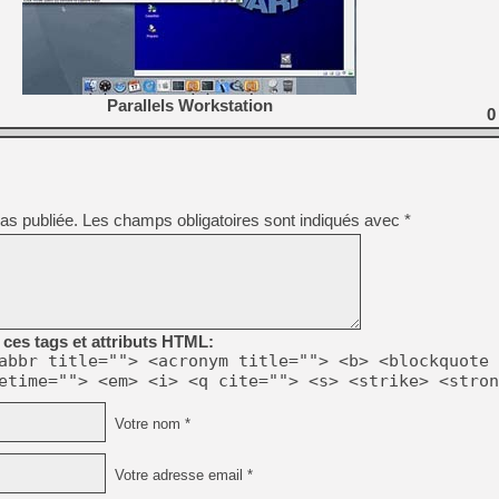
[GK] Beast of Reincarnation
[GK] Ubisoft : fin de parti
[GK] Mémoire cash - Metroid
[GK] Dan Houser (GTA) défe
[GK] Comment EA Sports FC
[GK] Crimson Moon : un Dark
Parallels Workstation
[GK] Isle of Reveries : le j
0
[GK] Moonlighter 2 : The En
[GK] Capcom relance Monste
as publiée.
Les champs obligatoires sont indiqués avec
*
[Mo5] Deux inédits du Virtu
[GK] Le beat'em up The Walk
[GK] Endless Legend 2 : enf
ces tags et attributs HTML:
[LS] [PS5] Premiers signes 
abbr title=""> <acronym title=""> <b> <blockquote 
etime=""> <em> <i> <q cite=""> <s> <strike> <stron
Votre nom *
Votre adresse email *