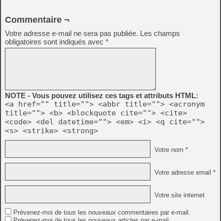
Commentaire ¬
Votre adresse e-mail ne sera pas publiée.
Les champs
obligatoires sont indiqués avec
*
NOTE - Vous pouvez utilisez ces tags et attributs HTML:
<a href="" title=""> <abbr title=""> <acronym
title=""> <b> <blockquote cite=""> <cite>
<code> <del datetime=""> <em> <i> <q cite="">
<s> <strike> <strong>
Votre nom *
Votre adresse email *
Votre site internet
Prévenez-moi de tous les nouveaux commentaires par e-mail.
Prévenez-moi de tous les nouveaux articles par e-mail.