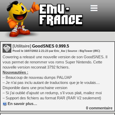
[Utilitaire]
GoodSNES 0.999.5
Posté le
16/07/2002
à
21:23
par Eric_Aw
| Source :
BigTower (IRC)
Cowering a releasé une nouvelle version de son GoodSNES. Il
vous permet de renommer vos roms Super Nintendo. Cette
nouvelle version reconnait 3792 fichiers.
Nouveautées :
– Beaucoup de nouveau dumps PAL/JAP
– Je n’ai pas inclu autant de traductions que je le voulais…
Disponible dans une prochaine version
– Si j’ai oublié d’ajouté un redump, s’il vous plait, mailez moi
– Support des fichiers au format RAR (RAR V2 seulement)
En savoir plus…
0
commentaire