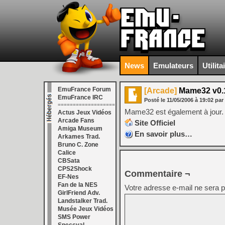
News
Emulateurs
Utilita
EmuFrance Forum
[Arcade]
Mame32 v0.
EmuFrance IRC
Posté le
11/05/2006
à
19:02
par
===================
Mame32 est également à jour.
Actus Jeux Vidéos
Arcade Fans
Site Officiel
Amiga Museum
En savoir plus…
Arkames Trad.
Bruno C. Zone
Calice
CBSata
CPS2Shock
Commentaire ¬
EF-Nes
Fan de la NES
Votre adresse e-mail ne sera p
GirlFriend Adv.
Landstalker Trad.
Musée Jeux Vidéos
SMS Power