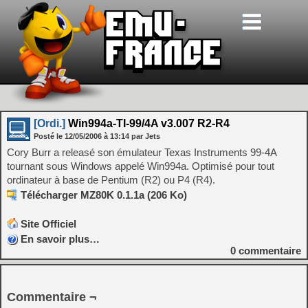
[Ordi.]
Win994a-TI-99/4A v3.007 R2-R4
Posté le
12/05/2006
à
13:14
par Jets
Cory Burr a releasé son émulateur Texas Instruments 99-4A
tournant sous Windows appelé Win994a. Optimisé pour tout
ordinateur à base de Pentium (R2) ou P4 (R4).
Télécharger MZ80K 0.1.1a (206 Ko)
Site Officiel
En savoir plus…
0
commentaire
Commentaire ¬