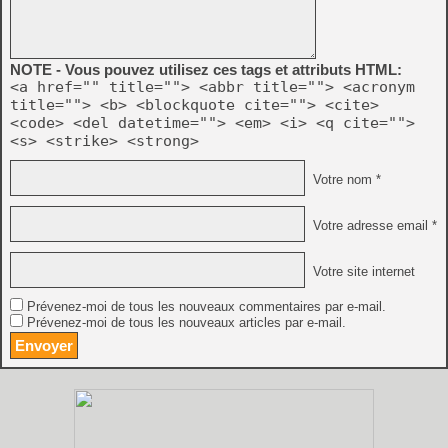
NOTE - Vous pouvez utilisez ces tags et attributs HTML:
<a href="" title=""> <abbr title=""> <acronym
title=""> <b> <blockquote cite=""> <cite>
<code> <del datetime=""> <em> <i> <q cite="">
<s> <strike> <strong>
Votre nom *
Votre adresse email *
Votre site internet
Prévenez-moi de tous les nouveaux commentaires par e-mail.
Prévenez-moi de tous les nouveaux articles par e-mail.