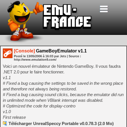
[Console]
GameBoyEmulator v1.1
Posté le
13/05/2006
à
16:03
par Jets
| Source :
http://www.emulation9.com/
Voici un nouvel émulateur de Nintendo GameBoy. Il vous faudra
.NET 2.0 pour le faire fonctionner.
v1.1
# Fixed a bug causing the settings to be saved in the wrong place
and therefore not always being restored.
# Fixed a bug causing sound clicks, because the emulator did run
in unlimited mode when VBlank interrupt was disabled.
# Optimized the code for display-contro
v1.0
First release
Télécharger UnrealSpeccy Portable v0.0.78.3 (2.0 Mo)