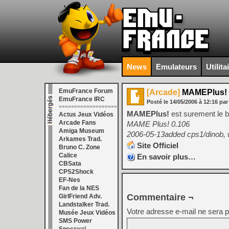
News
Emulateurs
Utilita
EmuFrance Forum
[Arcade]
MAMEPlus! 
EmuFrance IRC
Posté le
14/05/2006
à
12:16
par
===================
MAMEPlus!
est surement le 
Actus Jeux Vidéos
Arcade Fans
MAME Plus! 0.106
Amiga Museum
2006-05-13added cps1/dinob, 
Arkames Trad.
Site Officiel
Bruno C. Zone
Calice
En savoir plus…
CBSata
CPS2Shock
EF-Nes
Fan de la NES
Commentaire ¬
GirlFriend Adv.
Landstalker Trad.
Votre adresse e-mail ne sera p
Musée Jeux Vidéos
SMS Power