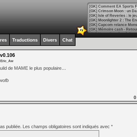
[GK] Comment EA Sports FC
[GK] Crimson Moon : un Dark
[GK] Isle of Reveries : le j
[GK] Moonlighter 2 : The En
[GK] Capcom relance Monste
ires
Traductions
Divers
Chat
[Mo5] Deux inédits du Virtu
[GK] Le beat'em up The Walk
v0.106
 Eric_Aw
[GK] Endless Legend 2 : enf
build de MAME le plus populaire…
wofb
[LS] [PS5] Le WebKit Userl
0
[GK] Oubliez Crazy Taxi, S
[LS] [Switch] NSZ 5.0.0 es
[GK] No More Room in Hell 2
[GK] Un chatbot Atelier Ryz
as publiée.
Les champs obligatoires sont indiqués avec
*
[GK] Mémoire cash - Splatte