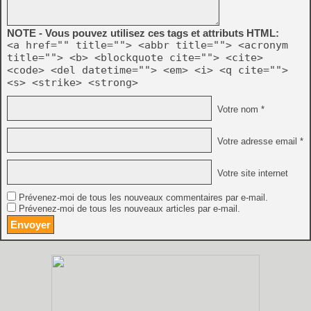
NOTE - Vous pouvez utilisez ces tags et attributs HTML:
<a href="" title=""> <abbr title=""> <acronym
title=""> <b> <blockquote cite=""> <cite>
<code> <del datetime=""> <em> <i> <q cite="">
<s> <strike> <strong>
Votre nom *
Votre adresse email *
Votre site internet
Prévenez-moi de tous les nouveaux commentaires par e-mail.
Prévenez-moi de tous les nouveaux articles par e-mail.