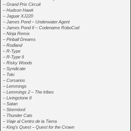
– Grand Prix Circuit
– Hudson Hawk
– Jaguar XJ220
– James Pond – Underwater Agent
– James Pond II – Codename RoboCod
– Ninja Remix
– Pinball Dreams
– Rodland
– R-Type
– R-Type II
– Risky Woods
– Syndicate
– Toki
– Corsarios
– Lemmings
– Lemmings 2 – The tribes
– Livingstone II
– Satan
– Stormlord
– Thunder Cats
– Viaje al Centro de la Tierra
– King’s Quest – Quest for the Crown