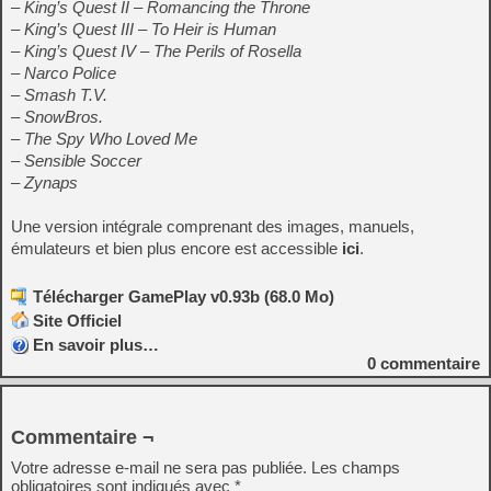
– King’s Quest II – Romancing the Throne
– King’s Quest III – To Heir is Human
– King’s Quest IV – The Perils of Rosella
– Narco Police
– Smash T.V.
– SnowBros.
– The Spy Who Loved Me
– Sensible Soccer
– Zynaps
Une version intégrale comprenant des images, manuels,
émulateurs et bien plus encore est accessible
ici
.
Télécharger GamePlay v0.93b (68.0 Mo)
Site Officiel
En savoir plus…
0
commentaire
Commentaire ¬
Votre adresse e-mail ne sera pas publiée.
Les champs
obligatoires sont indiqués avec
*