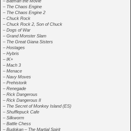
– Batman the Movie
– The Chaos Engine
– The Chaos Engine 2
– Chuck Rock
– Chuck Rock 2, Son of Chuck
– Dogs of War
– Grand Monster Slam
– The Great Giana Sisters
– Hostages
– Hybris
– IK+
– Mach 3
– Menace
– Navy Moves
– Prehistorik
– Renegade
– Rick Dangerous
– Rick Dangerous II
– The Secret of Monkey Island (ES)
– Shufflepuck Cafe
– Silkworm
– Battle Chess
– Budokan – The Martial Spirit