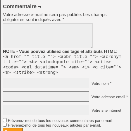
Commentaire ¬
Votre adresse e-mail ne sera pas publiée.
Les champs
obligatoires sont indiqués avec
*
NOTE - Vous pouvez utilisez ces tags et attributs HTML:
<a href="" title=""> <abbr title=""> <acronym
title=""> <b> <blockquote cite=""> <cite>
<code> <del datetime=""> <em> <i> <q cite="">
<s> <strike> <strong>
Votre nom *
Votre adresse email *
Votre site internet
Prévenez-moi de tous les nouveaux commentaires par e-mail.
Prévenez-moi de tous les nouveaux articles par e-mail.