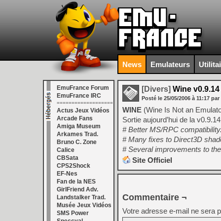
News
Emulateurs
Utilita
EmuFrance Forum
[Divers]
Wine v0.9.14
EmuFrance IRC
Posté le
25/05/2006
à
11:17
par
===================
WINE
(Wine Is Not an Emulato
Actus Jeux Vidéos
Arcade Fans
Sortie aujourd’hui de la v0.9.14
Amiga Museum
# Better MS/RPC compatibility
Arkames Trad.
# Many fixes to Direct3D shad
Bruno C. Zone
# Several improvements to the
Calice
CBSata
Site Officiel
CPS2Shock
EF-Nes
Fan de la NES
GirlFriend Adv.
Commentaire ¬
Landstalker Trad.
Musée Jeux Vidéos
Votre adresse e-mail ne sera p
SMS Power