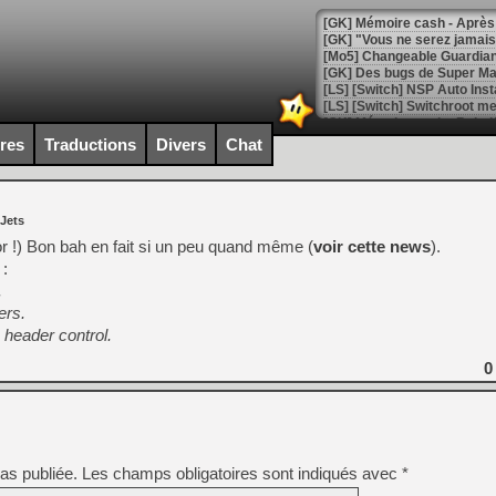
[GK] Mémoire cash - Après 
[GK] "Vous ne serez jamais
[Mo5] Changeable Guardian 
[GK] Des bugs de Super Mar
[LS] [Switch] NSP Auto Inst
ires
Traductions
Divers
Chat
[GK] La saga horrifique Am
 Jets
r !) Bon bah en fait si un peu quand même (
voir cette news
).
 :
[GK] Le portage de Super M
.
[Mo5] Le jeu de course fut
[GK] Guillermo del Toro ado
ers.
 header control.
[LTF] Eté 2026 - Séquence 
0
[GK] Mistfall Hunter : déjà 
[GK] Wo Long 2 évolue avec
[GK] Crossfire : un TPS à 100
[LS] [PS5] Premiers signes 
as publiée.
Les champs obligatoires sont indiqués avec
*