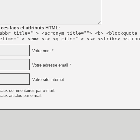
[Mo5] DOOM arrive en cart
[GK] Bethesda fête les 30 
[GK] Roblox : l'action en B
ces tags et attributs HTML:
abbr title=""> <acronym title=""> <b> <blockquote 
[GK] Agenda - GeForce NOW
etime=""> <em> <i> <q cite=""> <s> <strike> <stron
[GK] Devolver Digital en a 
Votre nom *
[LS] [PS5] ps5-y2jb-autolo
[GK] Pourquoi Marvel Tokon 
Votre adresse email *
[GK] Test : Restory : Chill
[GK] GTA 6 : Rockstar Games
[GK] Hot Wheels Infinite Rus
Votre site internet
[GK] Mémoire cash - Secret 
[GK] Résultats Nintendo : 
eaux commentaires par e-mail.
aux articles par e-mail.
[GK] Dans ce jeu de platefo