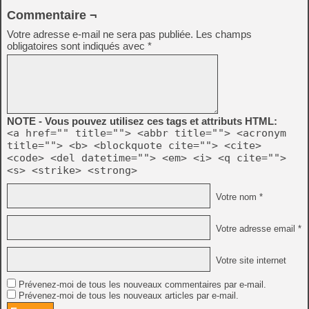
Commentaire ¬
Votre adresse e-mail ne sera pas publiée.
Les champs
obligatoires sont indiqués avec
*
NOTE - Vous pouvez utilisez ces tags et attributs HTML:
<a href="" title=""> <abbr title=""> <acronym
title=""> <b> <blockquote cite=""> <cite>
<code> <del datetime=""> <em> <i> <q cite="">
<s> <strike> <strong>
Votre nom *
Votre adresse email *
Votre site internet
Prévenez-moi de tous les nouveaux commentaires par e-mail.
Prévenez-moi de tous les nouveaux articles par e-mail.