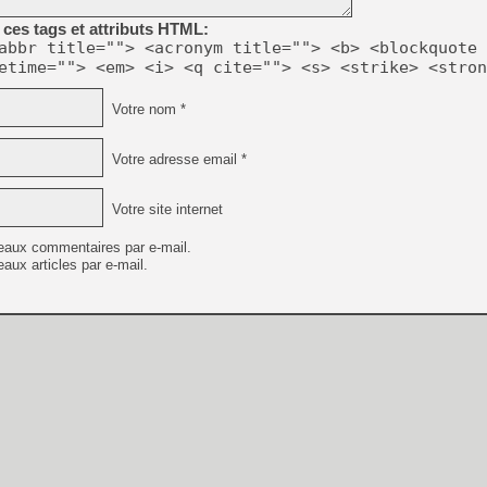
[GK] Résultats Nintendo : 
ces tags et attributs HTML:
[GK] Déjà des dégraissage
abbr title=""> <acronym title=""> <b> <blockquote 
etime=""> <em> <i> <q cite=""> <s> <strike> <stron
[Mo5] Brickboy cherche à r
[GK] Minecraft et ses « Gra
Votre nom *
[GK] Beast of Reincarnation
[GK] Ubisoft : fin de parti
[GK] Mémoire cash - Metroid
Votre adresse email *
[GK] Dan Houser (GTA) défe
[GK] Comment EA Sports FC
[GK] Crimson Moon : un Dark
Votre site internet
[GK] Isle of Reveries : le j
[GK] Moonlighter 2 : The En
eaux commentaires par e-mail.
[GK] Capcom relance Monste
aux articles par e-mail.
[GK] Guillermo del Toro ado