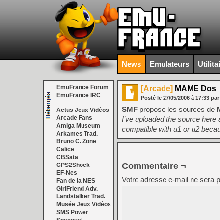
News
Emulateurs
Utilita
EmuFrance Forum
[Arcade]
MAME Dos
EmuFrance IRC
Posté le
27/05/2006
à
17:33
par
===================
SMF
propose les sources de
Actus Jeux Vidéos
Arcade Fans
I’ve uploaded the source here as
Amiga Museum
compatible with u1 or u2 becau
Arkames Trad.
Bruno C. Zone
Calice
CBSata
Commentaire ¬
CPS2Shock
EF-Nes
Votre adresse e-mail ne sera p
Fan de la NES
GirlFriend Adv.
Landstalker Trad.
Musée Jeux Vidéos
SMS Power