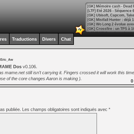
[LTF] Eté 2026 - Séquence 
[GK] Mistfall Hunter : déjà 
[GK] Wo Long 2 évolue avec
[GK] Crossfire : un TPS à 100
[LS] [PS5] Premiers signes 
ires
Traductions
Divers
Chat
 Eric_Aw
[Mo5] DOOM arrive en cart
MAME Dos
v0.106.
[GK] Bethesda fête les 30 
 mame.net still isn’t carrying it. Fingers crossed it will work this time 
[GK] Roblox : l'action en B
se of the core changes Aaron is making ).
0
[GK] Agenda - GeForce NOW
[GK] Devolver Digital en a 
[LS] [PS5] ps5-y2jb-autolo
as publiée.
Les champs obligatoires sont indiqués avec
*
[GK] Pourquoi Marvel Tokon 
[GK] Test : Restory : Chill
[GK] GTA 6 : Rockstar Games
[GK] Hot Wheels Infinite Rus
[GK] Mémoire cash - Secret 